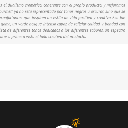
 el dualismo cromático, coherente con el propio producto, y mejoramos
 “Gourmet” ya no está representado por tonos negros u oscuros, sino que se
econfortantes que inspiren un estilo de vida positivo y creativo. Esa fue
e gama, un verde bosque intenso capaz de reflejar calidad y bondad con
eta de diferentes tonos dedicados a los diferentes sabores, un espectro
irar a primera vista el lado creativo del producto.