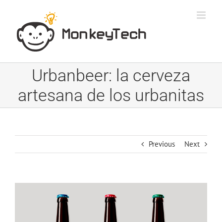
Skip
to
content
Urbanbeer: la cerveza
artesana de los urbanitas
Previous
Next
View
Larger
Image